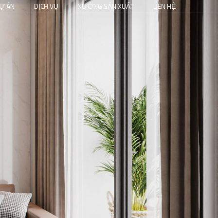
Ự ÁN
DỊCH VỤ
XƯỞNG SẢN XUẤT
LIÊN HỆ