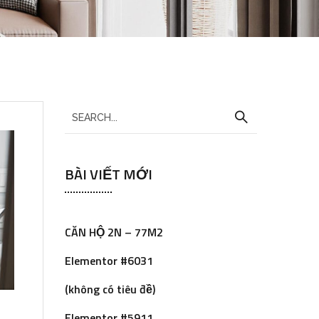
S
e
a
BÀI VIẾT MỚI
r
c
h
CĂN HỘ 2N – 77M2
f
o
Elementor #6031
r
(không có tiêu đề)
:
Elementor #5911