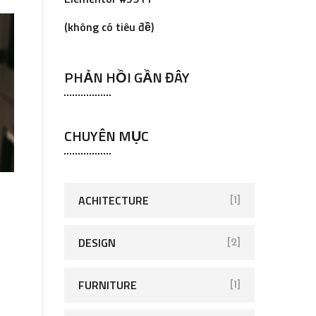
(không có tiêu đề)
PHẢN HỒI GẦN ĐÂY
CHUYÊN MỤC
ACHITECTURE
[1]
DESIGN
[2]
FURNITURE
[1]