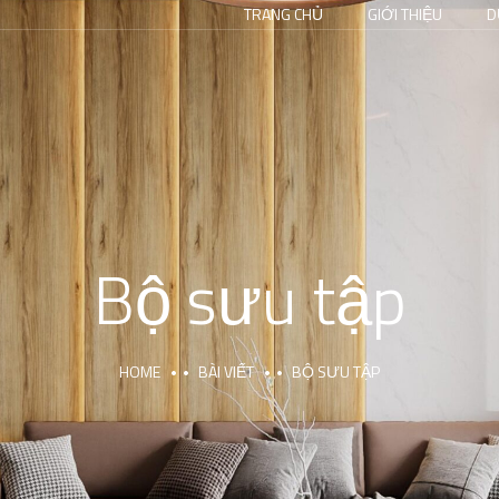
TRANG CHỦ
GIỚI THIỆU
D
Bộ sưu tập
HOME
BÀI VIẾT
BỘ SƯU TẬP